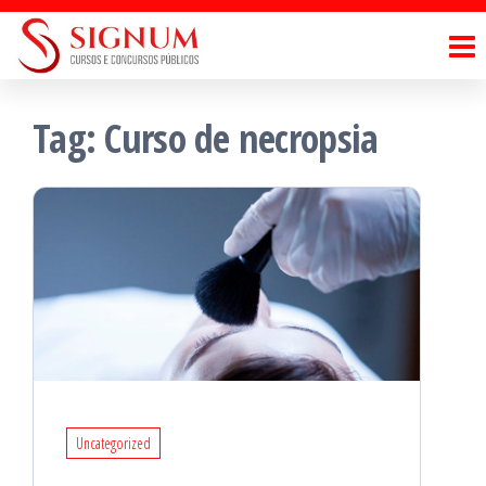
Pular
Blog
para
Signum
o
Cursos|
conteúdo
Tag:
Curso de necropsia
Uncategorized