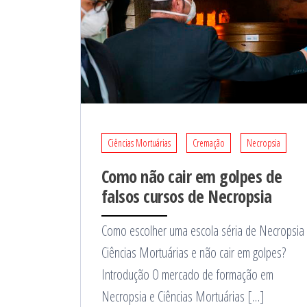
Ciências Mortuárias
Cremação
Necropsia
Como não cair em golpes de
falsos cursos de Necropsia
Como escolher uma escola séria de Necropsia
Ciências Mortuárias e não cair em golpes?
Introdução O mercado de formação em
Necropsia e Ciências Mortuárias […]